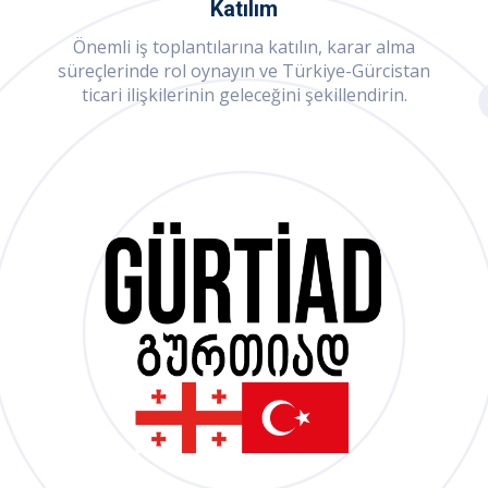
Katılım
Önemli iş toplantılarına katılın, karar alma
süreçlerinde rol oynayın ve Türkiye-Gürcistan
ticari ilişkilerinin geleceğini şekillendirin.