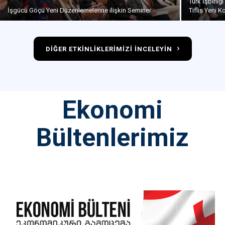
Türk İşbirli
İşgücü Göçü Yeni Düzenlemelerine ilişkin Seminer
Tiflis Yeni 
DİĞER ETKİNLİKLERİMİZİ İNCELEYİN
Ekonomi
Bültenlerimiz