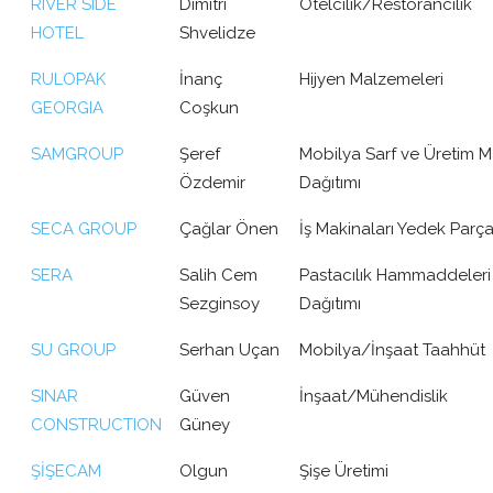
RIVER SIDE
Dimitri
Otelcilik/Restorancılık
HOTEL
Shvelidze
RULOPAK
İnanç
Hijyen Malzemeleri
GEORGIA
Coşkun
SAMGROUP
Şeref
Mobilya Sarf ve Üretim M
Özdemir
Dağıtımı
SECA GROUP
Çağlar Önen
İş Makinaları Yedek Parça
SERA
Salih Cem
Pastacılık Hammaddeleri
Sezginsoy
Dağıtımı
SU GROUP
Serhan Uçan
Mobilya/İnşaat Taahhüt
SINAR
Güven
İnşaat/Mühendislik
CONSTRUCTION
Güney
ŞİŞECAM
Olgun
Şişe Üretimi