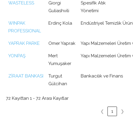
WASTELESS
Giorgi
Spesifik Atık
Guliashvili
Yönetimi
WINPAK
Erdinç Kola
Endüstriyel Temizlik Ürünl
PROFESSIONAL
YAPRAK PARKE
Omer Yaprak
Yapı Malzemeleri Üretim 
YONPAŞ
Mert
Yapı Malzemeleri Üretim 
Yumuşaker
ZİRAAT BANKASI
Turgut
Bankacılık ve Finans
Gülcihan
72 Kayıttan 1 - 72 Arası Kayıtlar
❮
1
❯