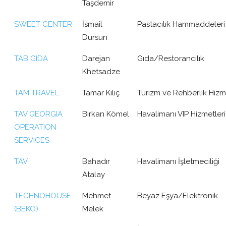
Taşdemir
SWEET CENTER
İsmail
Pastacılık Hammaddeleri 
Dursun
TAB GIDA
Darejan
Gıda/Restorancılık
Khetsadze
TAM TRAVEL
Tamar Kılıç
Turizm ve Rehberlik Hizme
TAV GEORGIA
Birkan Kömel
Havalimanı VIP Hizmetleri
OPERATION
SERVICES
TAV
Bahadır
Havalimanı İşletmeciliği
Atalay
TECHNOHOUSE
Mehmet
Beyaz Eşya/Elektronik
(BEKO)
Melek