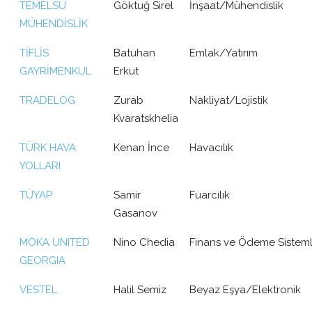
TEMELSU
Göktuğ Sirel
İnşaat/Mühendislik
MÜHENDİSLİK
TİFLİS
Batuhan
Emlak/Yatırım
GAYRİMENKUL
Erkut
TRADELOG
Zurab
Nakliyat/Lojistik
Kvaratskhelia
TÜRK HAVA
Kenan İnce
Havacılık
YOLLARI
TÜYAP
Samir
Fuarcılık
Gasanov
MOKA UNITED
Nino Chedia
Finans ve Ödeme Sisteml
GEORGIA
VESTEL
Halil Semiz
Beyaz Eşya/Elektronik