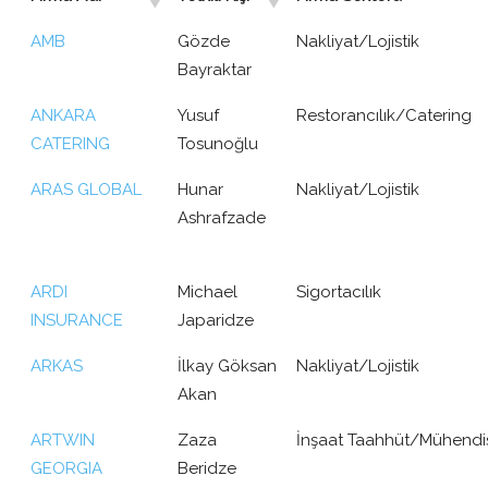
AMB
Gözde
Nakliyat/Lojistik
Bayraktar
ANKARA
Yusuf
Restorancılık/Catering
CATERING
Tosunoğlu
ARAS GLOBAL
Hunar
Nakliyat/Lojistik
Ashrafzade
ARDI
Michael
Sigortacılık
INSURANCE
Japaridze
ARKAS
İlkay Göksan
Nakliyat/Lojistik
Akan
ARTWIN
Zaza
İnşaat Taahhüt/Mühendis
GEORGIA
Beridze