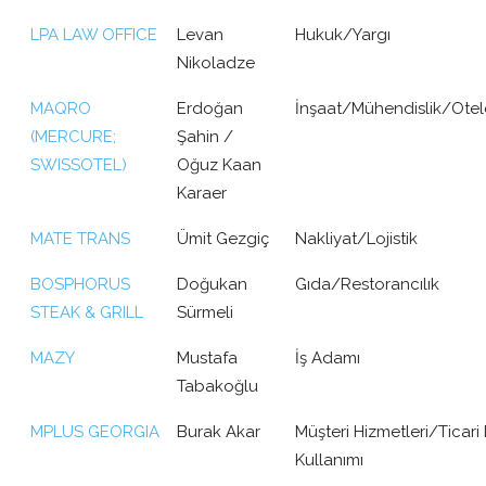
LPA LAW OFFICE
Levan
Hukuk/Yargı
Nikoladze
MAQRO
Erdoğan
İnşaat/Mühendislik/Otelc
(MERCURE;
Şahin /
SWISSOTEL)
Oğuz Kaan
Karaer
MATE TRANS
Ümit Gezgiç
Nakliyat/Lojistik
BOSPHORUS
Doğukan
Gıda/Restorancılık
STEAK & GRILL
Sürmeli
MAZY
Mustafa
İş Adamı
Tabakoğlu
MPLUS GEORGIA
Burak Akar
Müşteri Hizmetleri/Ticari
Kullanımı