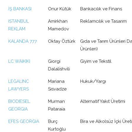
İŞ BANKASI
Onur Kütük
Bankacılık ve Finans
ISTANBUL
Amirkhan
Reklamcılık ve Tasarım
REKLAM
Mamedov
KALANDA 777
Oktay Öztürk
Gıda ve Tarım Ürünleri Da
Ürünleri)
LC WAIKIKI
Giorgi
Giyim ve Tekstil
Dalalishvili
LEGALINC
Mariana
Hukuk/Yargı
LAWYERS
Sisvadze
BIODIESEL
Murman
Alternatif Yakıt Üretimi
GEORGIA
Pataraia
EFES GEORGIA
Burç
Bira ve Alkolsüz İçki Üret
Kurtoğlu