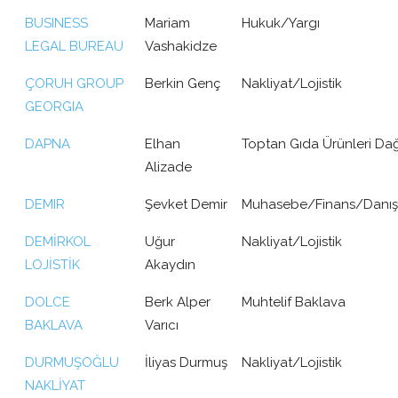
BUSINESS
Mariam
Hukuk/Yargı
LEGAL BUREAU
Vashakidze
ÇORUH GROUP
Berkin Genç
Nakliyat/Lojistik
GEORGIA
DAPNA
Elhan
Toptan Gıda Ürünleri Dağ
Alizade
DEMIR
Şevket Demir
Muhasebe/Finans/Danış
DEMİRKOL
Uğur
Nakliyat/Lojistik
LOJİSTİK
Akaydın
DOLCE
Berk Alper
Muhtelif Baklava
BAKLAVA
Varıcı
DURMUŞOĞLU
İliyas Durmuş
Nakliyat/Lojistik
NAKLİYAT