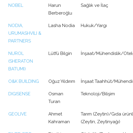
NOBEL
Harun
Sağlık ve İlaç
Berberoğlu
NODIA,
Lasha Nodia
Hukuk/Yargı
URUMASHVILI &
PARTNERS
NUROL
Lütfü Bilgin
İnşaat/Mühendislik/Otelc
(SHERATON
BATUMI)
O&K BUILDING
Oğuz Yıldırım
İnşaat Taahhüt/Mühendis
DIGISENSE
Osman
Teknoloji/Bilişim
Turan
GEOLIVE
Ahmet
Tarım (Zeytin)/Gıda ürün
Kahraman
(Zeytin, Zeytinyağı)