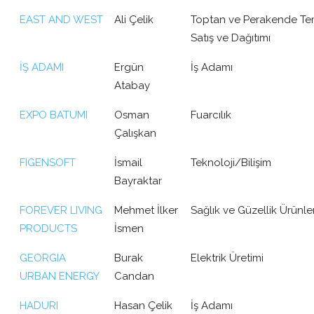
EAST AND WEST
Ali Çelik
Toptan ve Perakende Temi
Satış ve Dağıtımı
İŞ ADAMI
Ergün
İş Adamı
Atabay
EXPO BATUMI
Osman
Fuarcılık
Çalışkan
FIGENSOFT
İsmail
Teknoloji/Bilişim
Bayraktar
FOREVER LIVING
Mehmet İlker
Sağlık ve Güzellik Ürünler
PRODUCTS
İsmen
GEORGIA
Burak
Elektrik Üretimi
URBAN ENERGY
Candan
HADURI
Hasan Çelik
İş Adamı