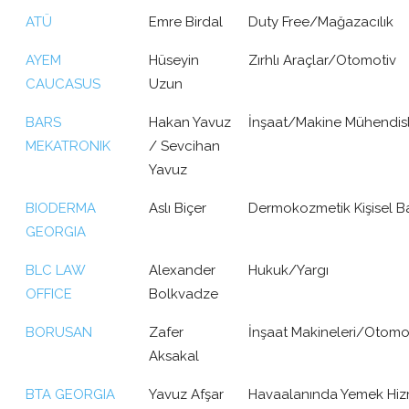
ATÜ
Emre Birdal
Duty Free/Mağazacılık
AYEM
Hüseyin
Zırhlı Araçlar/Otomotiv
CAUCASUS
Uzun
BARS
Hakan Yavuz
İnşaat/Makine Mühendisl
MEKATRONIK
/ Sevcihan
Yavuz
BIODERMA
Aslı Biçer
Dermokozmetik Kişisel Ba
GEORGIA
BLC LAW
Alexander
Hukuk/Yargı
OFFICE
Bolkvadze
BORUSAN
Zafer
İnşaat Makineleri/Otomot
Aksakal
BTA GEORGIA
Yavuz Afşar
Havaalanında Yemek Hizm