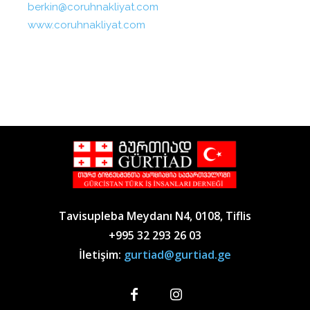
berkin@coruhnakliyat.com
www.coruhnakliyat.com
Tavisupleba Meydanı N4, 0108, Tiflis
+995 32 293 26 03
İletişim:
gurtiad@gurtiad.ge