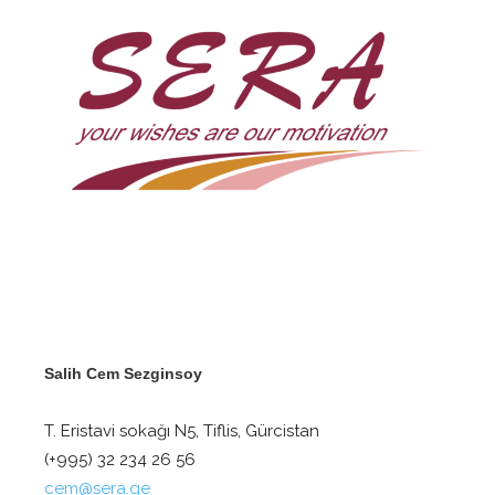
Salih Cem Sezginsoy
T. Eristavi sokağı N5, Tiflis, Gürcistan
(+995) 32 234 26 56‬
cem@sera.ge