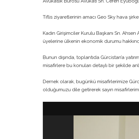
Avukatlık Bürosu Avukatı Sn. Ceren Eyuboğlu 
Tiflis ziyaretlerinin amacı Geo Sky hava şirke
Kadın Girişimciler Kurulu Başkanı Sn. Ahsen A
üyelerine ülkenin ekonomik durumu hakkında 
Bunun dışında, toplantıda Gürcistan’a yatırım 
misafirlere bu konuları detaylı bir şekilde 
Dernek olarak, bugünkü misafirlerimize Gür
olduğumuzu dile getirerek sayın misafirlerimi