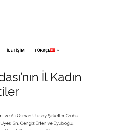
İLETİŞİM
TÜRKÇE
ası’nın İl Kadın
iler
anı ve Ali Osman Ulusoy Şirketler Grubu
u Üyesi Sn. Cengiz Erten ve Eyuboğlu