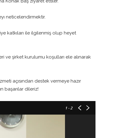
a Konak Baş ziyaret ettiler.
eyı neticelendirmektir.
e katkıları ile ilgilenmiş olup heyet
ri ve şirket kurulumu koşulları ele alınarak
izmeti açısından destek vermeye hazır
 başarılar dileriz!
1
- 2