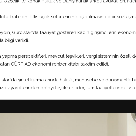
Özçelik ile Konak Hukuk ve Danışmanlık şirketi avukatı Sn. Fatm
ti ile Trabzon-Tiflis uçak seferlerinin başlatılmasına dair sözleşm
ydın, Gürcistan’da faaliyet gösteren kadın girişimcilerin ekonomiy
bilgi verildi.
yapma perspektifleri, mevcut teşvikleri, vergi sisteminin özellikle
anlatan GÜRTİAD ekonomi rehber kitabı takdim edildi.
cistan’da şirket kurmalarında hukuk, muhasebe ve danışmanlık h
ze ziyaretlerinden dolayı teşekkür eder, tüm faaliyetlerinde üstün