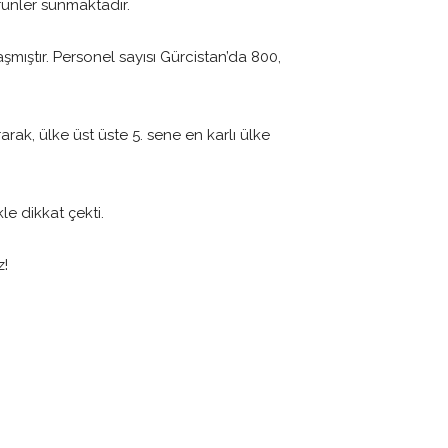
rünler sunmaktadır.
şmıştır. Personel sayısı Gürcistan’da 800,
rak, ülke üst üste 5. sene en karlı ülke
le dikkat çekti.
z!