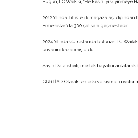
Bugün, LC Waikiki, “Herkesin İyi Giyinmeye Ha
2012 Yılında Tiflis’te ilk mağaza açıldığında
Ermenistan’da 300 çalışanı geçmektedir.
2024 Yılında Gürcistan’da bulunan LC Waikiki’
unvanını kazanmış oldu.
Sayın Dalalishvili, meslek hayatını anlatarak 
GÜRTİAD Olarak, en eski ve kıymetli üyelerim