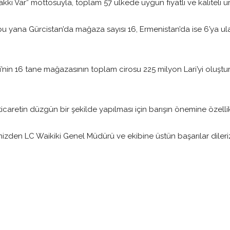
kkı Var” mottosuyla, toplam 57 ülkede uygun fiyatlı ve kaliteli ü
n bu yana Gürcistan’da mağaza sayısı 16, Ermenistan’da ise 6’ya ula
nin 16 tane mağazasının toplam cirosu 225 milyon Lari’yi oluştura
ticaretin düzgün bir şekilde yapılması için barışın önemine özellik
izden LC Waikiki Genel Müdürü ve ekibine üstün başarılar dileri