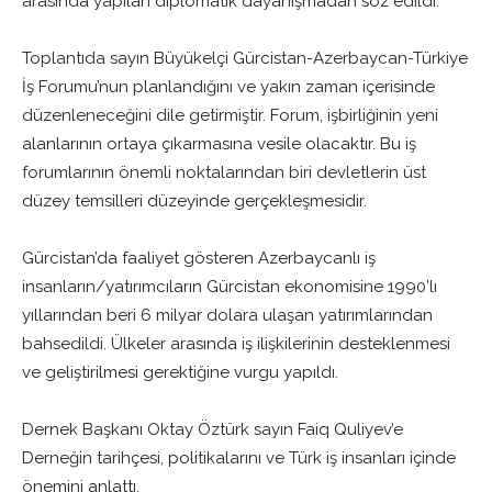
arasında yapılan diplomatik dayanışmadan söz edildi.
Toplantıda sayın Büyükelçi Gürcistan-Azerbaycan-Türkiye
İş Forumu’nun planlandığını ve yakın zaman içerisinde
düzenleneceğini dile getirmiştir. Forum, işbirliğinin yeni
alanlarının ortaya çıkarmasına vesile olacaktır. Bu iş
forumlarının önemli noktalarından biri devletlerin üst
düzey temsilleri düzeyinde gerçekleşmesidir.
Gürcistan’da faaliyet gösteren Azerbaycanlı iş
insanların/yatırımcıların Gürcistan ekonomisine 1990’lı
yıllarından beri 6 milyar dolara ulaşan yatırımlarından
bahsedildi. Ülkeler arasında iş ilişkilerinin desteklenmesi
ve geliştirilmesi gerektiğine vurgu yapıldı.
Dernek Başkanı Oktay Öztürk sayın Faiq Quliyev’e
Derneğin tarihçesi, politikalarını ve Türk iş insanları içinde
önemini anlattı.