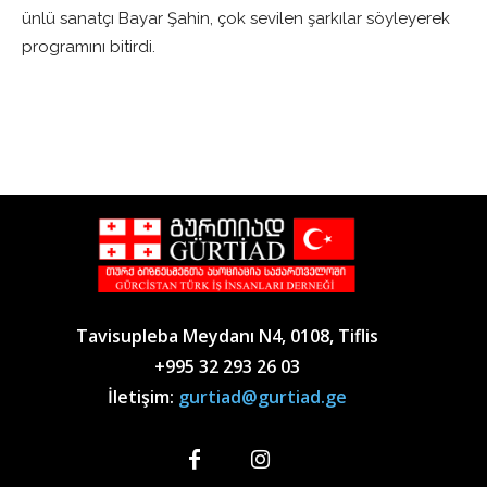
ünlü sanatçı Bayar Şahin, çok sevilen şarkılar söyleyerek
programını bitirdi.
Tavisupleba Meydanı N4, 0108, Tiflis
+995 32 293 26 03
İletişim:
gurtiad@gurtiad.ge