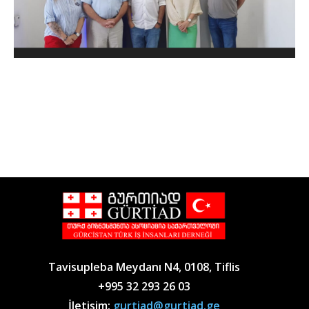
Tavisupleba Meydanı N4, 0108, Tiflis
+995 32 293 26 03
İletişim:
gurtiad@gurtiad.ge