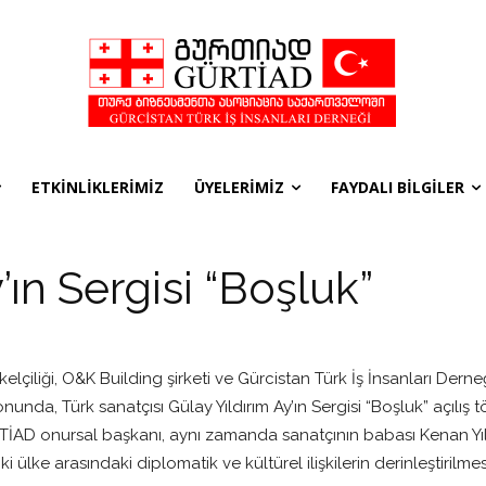
ETKİNLİKLERİMİZ
ÜYELERİMİZ
FAYDALI BİLGİLER
’ın Sergisi “Boşluk”
kelçiliği, O&K Building şirketi ve Gürcistan Türk İş İnsanları Derneğ
nda, Türk sanatçısı Gülay Yıldırım Ay’ın Sergisi “Boşluk” açılış tö
RTİAD onursal başkanı, aynı zamanda sanatçının babası Kenan Yıldı
ki ülke arasındaki diplomatik ve kültürel ilişkilerin derinleştiril