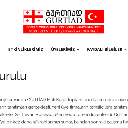
ETKİNLİKLERİMİZ
ÜYELERİMİZ
FAYDALI BİLGİLER
urulu
ffany terasında GÜRTİAD Mali Kurul toplantısını düzenledi ve üye
rın tanıtımları gerçekleşti. Yeni üye firmaların temsilcilere tanıtım
Sekreter Sn. Levan Bolkvadze’nin veda töreni düzenlendi. Gürtiad
e bir kez daha şükranlarımızı sunar, bundan sonraki çalışma haya