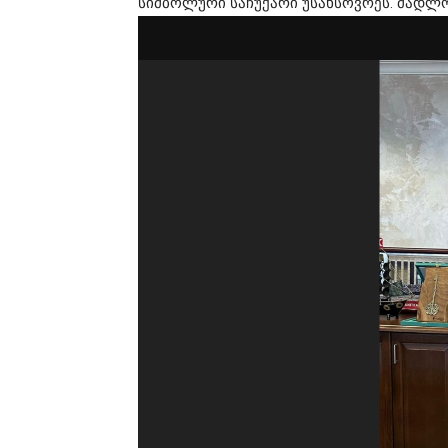
სიმბოლური საჩუქარი უსახსოვრეს. მადლო