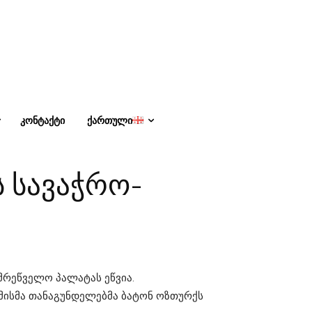
ᲙᲝᲜᲢᲐᲥᲢᲘ
ᲥᲐᲠᲗᲣᲚᲘ
 სავაჭრო-
მრეწველო პალატას ეწვია.
 მისმა თანაგუნდელებმა ბატონ ოზთურქს