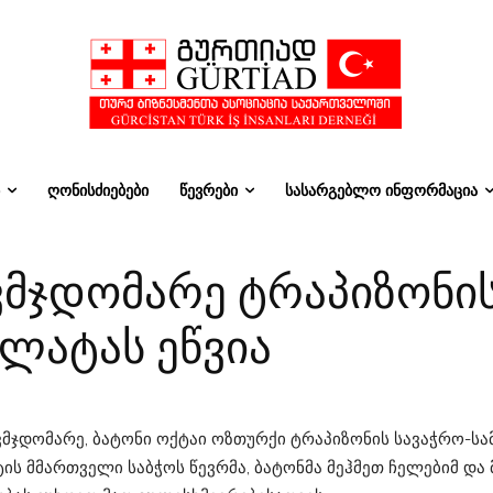
ᲦᲝᲜᲘᲡᲫᲘᲔᲑᲔᲑᲘ
ᲬᲔᲕᲠᲔᲑᲘ
ᲡᲐᲡᲐᲠᲒᲔᲑᲚᲝ ᲘᲜᲤᲝᲠᲛᲐᲪᲘᲐ
მჯდომარე ტრაპიზონის
ლატას ეწვია
მჯდომარე, ბატონი ოქტაი ოზთურქი ტრაპიზონის სავაჭრო-სა
ს მმართველი საბჭოს წევრმა, ბატონმა მეჰმეთ ჩელებიმ და