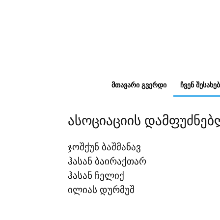
ᲛᲗᲐᲕᲐᲠᲘ ᲒᲕᲔᲠᲓᲘ
ᲩᲕᲔᲜ ᲨᲔᲡᲐᲮᲔᲑ
ასოციაციის დამფუძნებ
ჯოშქუნ ბაშმანავ
ჰასან ბაირაქთარ
ჰასან ჩელიქ
ილიას დურმუშ