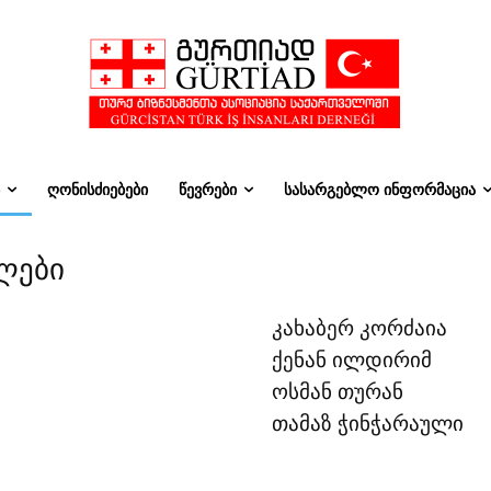
ᲦᲝᲜᲘᲡᲫᲘᲔᲑᲔᲑᲘ
ᲬᲔᲕᲠᲔᲑᲘ
ᲡᲐᲡᲐᲠᲒᲔᲑᲚᲝ ᲘᲜᲤᲝᲠᲛᲐᲪᲘᲐ
ლები
კახაბერ კორძაია
ქენან ილდირიმ
ოსმან თურან
თამაზ ჭინჭარაული