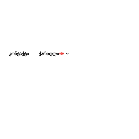
ᲙᲝᲜᲢᲐᲥᲢᲘ
ᲥᲐᲠᲗᲣᲚᲘ