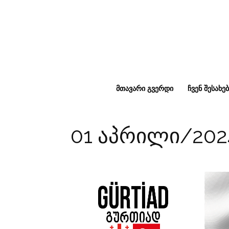
ᲛᲗᲐᲕᲐᲠᲘ ᲒᲕᲔᲠᲓᲘ
ᲩᲕᲔᲜ ᲨᲔᲡᲐᲮᲔᲑ
01 აპრილი/202