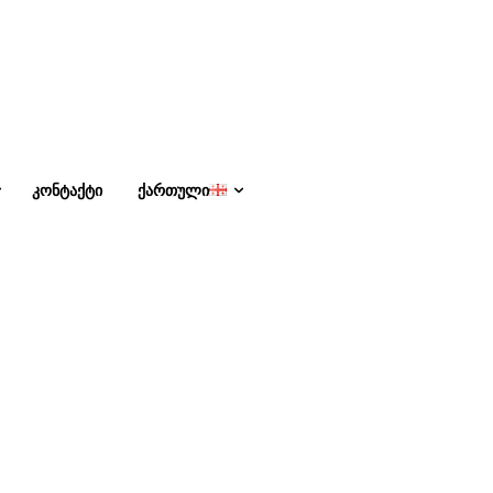
ᲙᲝᲜᲢᲐᲥᲢᲘ
ᲥᲐᲠᲗᲣᲚᲘ