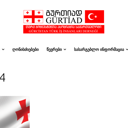
ᲦᲝᲜᲘᲡᲫᲘᲔᲑᲔᲑᲘ
ᲬᲔᲕᲠᲔᲑᲘ
ᲡᲐᲡᲐᲠᲒᲔᲑᲚᲝ ᲘᲜᲤᲝᲠᲛᲐᲪᲘᲐ
4