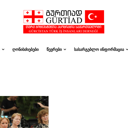
ᲦᲝᲜᲘᲡᲫᲘᲔᲑᲔᲑᲘ
ᲬᲔᲕᲠᲔᲑᲘ
ᲡᲐᲡᲐᲠᲒᲔᲑᲚᲝ ᲘᲜᲤᲝᲠᲛᲐᲪᲘᲐ