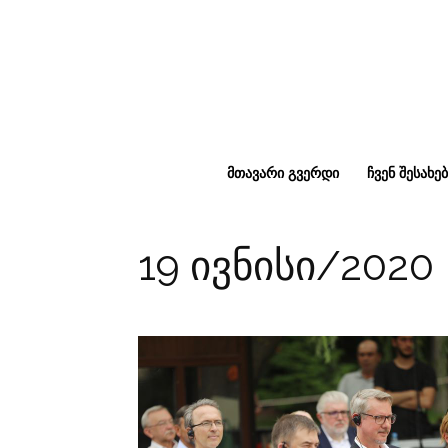
ᲛᲗᲐᲕᲐᲠᲘ ᲒᲕᲔᲠᲓᲘ
ᲩᲕᲔᲜ ᲨᲔᲡᲐᲮᲔᲑ
19 ივნისი/2020