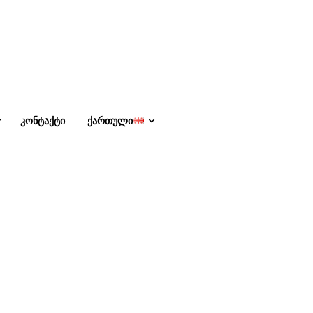
ᲙᲝᲜᲢᲐᲥᲢᲘ
ᲥᲐᲠᲗᲣᲚᲘ