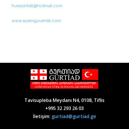
huseyintall@hotmail.com
www.ayemguvenlik.com
Tavisupleba Meydanı N4, 0108, Tiflis
+995 32 293 26 03
İletişim:
gurtiad@gurtiad.ge